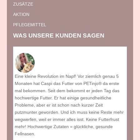
ZUSÄTZE
AKTION
PFLEGEMITTEL
WAS UNSERE KUNDEN SAGEN
Eine kleine Revolution im Napf! Vor ziemlich genau 5
Ich he
h drin
Monaten hat Caspi das Futter von PETinjo® da erste
Ernäh
er (8
mal bekommen. Seit dem bekommt er jeden Tag das
Zusät
 von
hochwertige Futter. Er hat einige gesundheitliche
Ernäh
Probleme, aber er ist schon nach kurzer Zeit
meine
oten
putzmunter geworden. Und ich muss keine Reste mehr
Dame.
gibt
wegwerfen, weil er immer alles isst. Keine Futterfrust
Pulve
 Ich
mehr! Hochwertige Zutaten = glückliche, gesunde
werde
Fellnasen.
Darmk